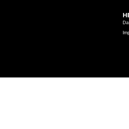
H
Da
Im