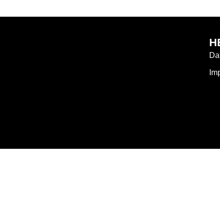
H
Da
Im