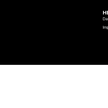
H
Da
Im